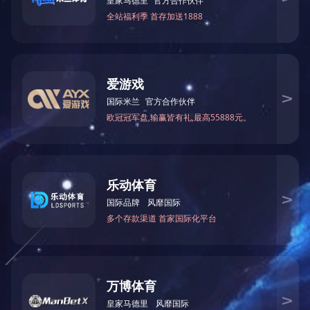
土壤酸度水分计使用方法
全自动脂肪测定仪简介
高温恒温油槽操作使用前的检查步骤