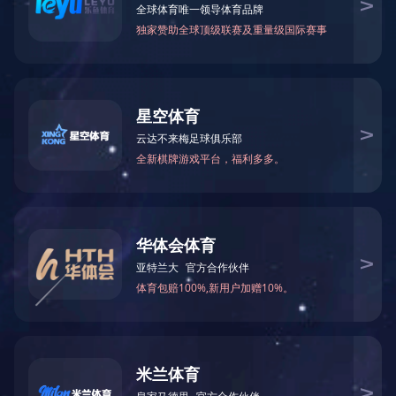
产品中心
当前位置：
米兰体育平台app官网-米兰体育(中国)
产品中心
产品分类
PRODUCT CLASSIFICATION
相关文章
RELATED ARTICLES
手持式均质器在实验室中的重要作用