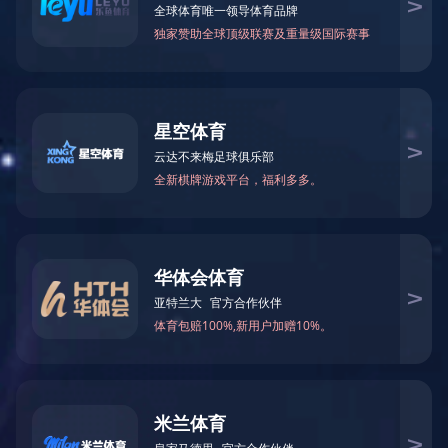
自动数粒仪
GPS土地面积测量仪
谷物水分测定仪
仪器仪表
农业专用仪器
低温恒温槽
型号：DC型