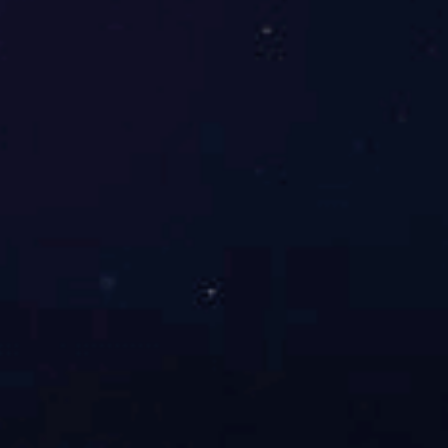
恒温油槽
型号：SC-06A
恒温水槽