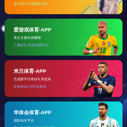
超级恒温油槽
型号：SC-15