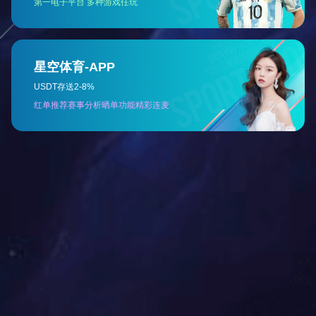
高精度低温恒温槽
型号：GDH-0506W