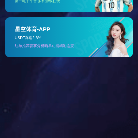
叶片厚度检测仪
叶片是植物重要的器官，其形态变化可以反映出植物
生长状态的变化，如光合作用、水分情况、养分情况
等。研究表明，叶片厚度变化具有周期规律性，可分
更新时间：2025-01-17
为长周期和短周期（24小时）。掌握这些规律对研究
植物水分状态具有重要意义。
产品型号：
浏览量：12405