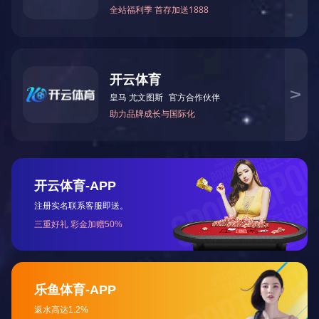
种子催芽箱小型光照培养箱
种子发芽箱又名种子催芽箱、种子发芽机、发芽箱、
发芽机、催芽箱、催芽机、光照培养箱、恒温育芽
箱、恒温发芽箱等，是一款新型的智能种子发芽箱。
更新时间：2025-01-17
是具有模似自然光的恒温设备，主要用于农业中种子
发芽，催芽，种子育苗，恒温育种使用以及种子发芽
产品型号：KM-68S
率检测等.
浏览量：7784