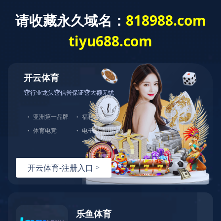
米兰体育平台app官网-米兰体育(中国)
产品中心
农业专业仪器
新闻中心
技术文章
联系我们
联系方式
在线咨询
关于我们