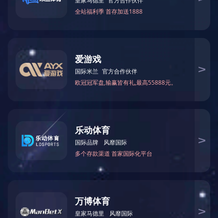
大容量低温恒温槽的安装流程
大科学装置科研联合基金Ⅱ期启动 经费6000万元/年
手持式农药残留速测仪NY-1D