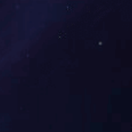
糙米出白机稻谷碾米机
NA-JCB型实验用小型出白机是稻谷（米）品质检测的
仪器，主要用于稻谷整精米率和大米、稻谷、糙米潜
在出米率和大米、稻谷、糙米潜在出米率的检测。
更新时间：2025-01-17
产品型号：
浏览量：7465