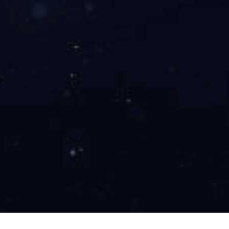
产品型号：
浏览量：14209
谷物容重器
电子谷物容重器广泛应用于小麦、稻谷、高粱、玉