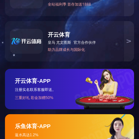
科麦核辐射检测仪盖革计数器
NR系列是检测放射性辐射的仪器，比如大理石、瓷砖
等家装石材，医疗设备如CT X光设备 以及服用碘131
等药物，核辐射污染地区进口食品产品等
更新时间：2025-01-17
产品型号：NR系列
浏览量：6823
关于我们
走进我们
企业文化
荣誉资质
新闻资讯
新闻资讯
技术文章
资料下载
产品中心
辐射检测仪
低温恒温槽
农业专业仪器
联系我们
联系方式
在线留言
扫码加微信