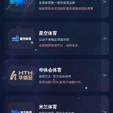
GPSA测亩仪说明书
2014-1-2
扫码加微信
Copyright © 2026米兰体育平台app官网-米兰体育(中国) All Rights
Reserved
备案号：浙ICP备09094134号-2
技术支持：
化工仪器网
管理登录
sitemap.xml