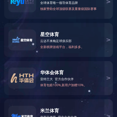
浙江大学
，简称
浙大
，坐落于素有“人间天堂”美誉的历史文化名城杭