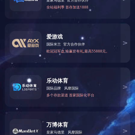
土壤酸度水分计
使用方法：
（
1
）如果测定点的土壤太干燥或肥份过多，无法测土壤的酸碱度
时，须先泼水在测定点位置上，待
28
分钟后再测定。
（
2
）使用测定器前须先用研磨布，在金属吸收板的部位，*的擦拭清
洁，以防影响测定值。若是未使用新品，金属板表层有保护油，须先
插入土壤数次，磨净保护油层后再使用。
（
3
）
酸碱值测定时，直接插入测试点土内，金属板面必须全部入
土，约
10
分钟所得的才是正确值。土壤的密度、湿度和肥份过多都可
能影响测定值，故必须在不同的位置测定数次，以求平均值。
（
4
）
测定器在
10
分钟后酸碱值很稳定，此时按下侧边白色按钮，湿
度立即显示
宁波海曙科麦仪器有限公司
地址：宁波市丽园北路471弄28号
：
：315010